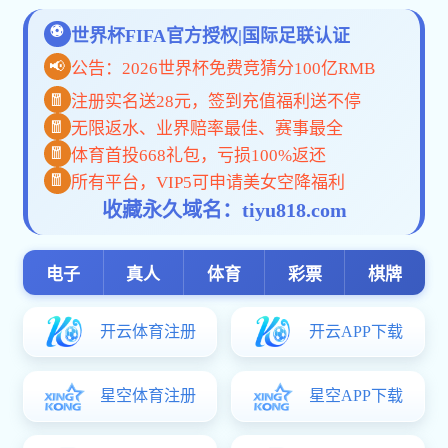
您当前位置：
首页
>
金沙下载送彩金快讯
>
媒体报道
金沙下载送彩金要闻
分子公司动态
媒体报道
25
2026-05
以敦煌雅韵舞动千年丝路风华，为金城观众献上了一场高品质艺术盛
25
2026-05