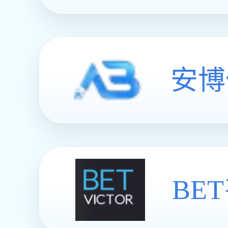
下属公司
SUBORDINATE
金沙娱场城a
p
p
歌舞澳门大阳城集团