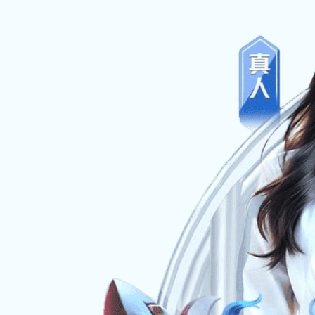
首
金
页
沙
下
载
送
彩
金
概
况