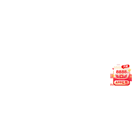
张华
：沉浸式表演的核心，是打破舞台与观众的边
界，而这也为《乐动敦煌》的创作带来了诸多挑战。我
始终认为，这部剧的观演距离必须拉到极致——A区、
B区的观众与演员几乎近在咫尺，尤其是B区的表演，
更要打造出“活化的彩塑艺术”效果。
张华
：伎乐师演员们会从类似彩塑的状态中慢