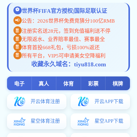
乐动敦
煌微访
您当前位置：
首页
>
金沙下载送彩金快讯
>
分子公司动态
金沙下载送彩金要闻
分子公司动态
媒体报道
谈 | 张华：《乐动敦煌》是为了传承与守
护！
作者： 来源：金沙娱场城app 更新于：
2026-01-15
阅读：
0
大漠深处——敦煌
莫高窟的壁画
在时光中流转了千年
那些沉默的乐师、斑驳的古乐谱
藏着敦煌文化最动人的韵律